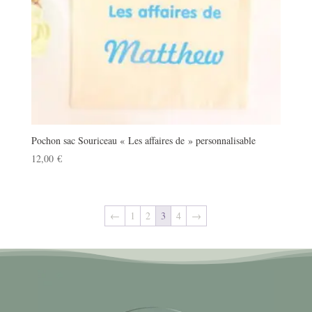
Pochon sac Souriceau « Les affaires de » personnalisable
12,00
€
←
1
2
3
4
→