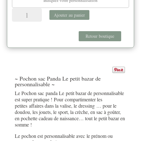
quantité
Ajouter au panier
de
Pochon
sac
Retour boutique
Panda
"Le
petit
bazar
de"
personnalisable
~ Pochon sac Panda Le petit bazar de
personnalisable ~
Le Pochon sac panda Le petit bazar de personnalisable
est super pratique ! Pour compartimenter les
petites affaires dans la valise, le dressing … pour le
doudou, les jouets, le sport, la crèche, en sac à goûter,
en pochette cadeau de naissance… tout le petit bazar en
somme !
Le pochon est personnalisable avec le prénom ou