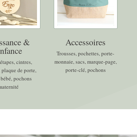
ssance &
Accessoires
nfance
Trousses, pochettes, porte-
monnaie, sacs, marque-page,
étapes, cintres,
porte-clé, pochons
 plaque de porte,
 bébé, pochons
maternité