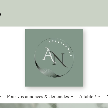
08
Pour vos annonces & demandes
A table !