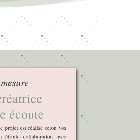
 mesure
réatrice
re écoute
 projet est réalisé selon vos
n étroite collaboration avec