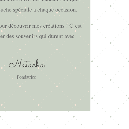
touche spéciale à chaque occasion.
pour découvrir mes créations ! C’est
éer des souvenirs qui durent avec
Natacha
Fondatrice