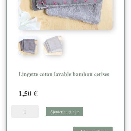
Lingette coton lavable bambou cerises
1,50
€
quantité
Ajouter au panier
de
Lingette
coton