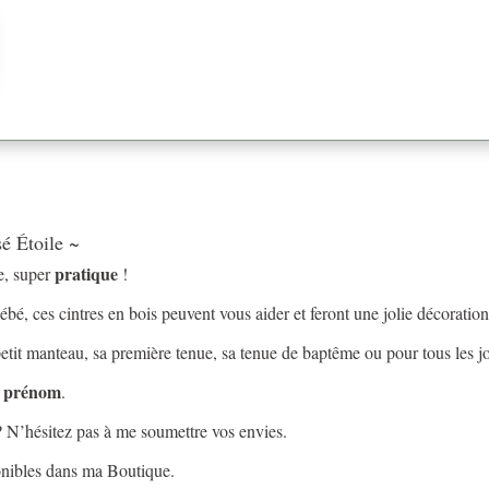
bébé
en
bois
personnalisé
Étoile
é Étoile ~
pratique
e, super
!
bé, ces cintres en bois peuvent vous aider et feront une jolie décoratio
petit manteau, sa première tenue, sa tenue de baptême ou pour tous les 
n prénom
.
? N’hésitez pas à me soumettre vos envies.
onibles dans ma Boutique.