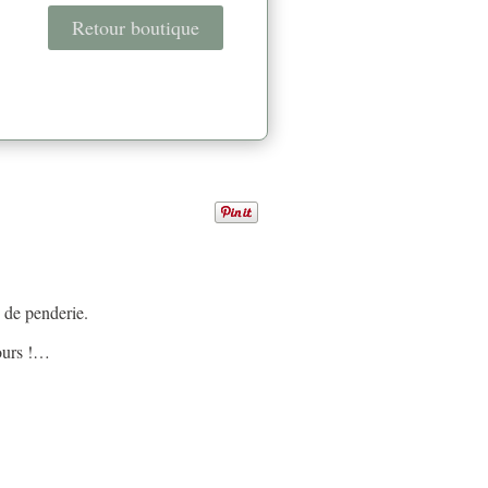
Retour boutique
n de penderie.
jours !…