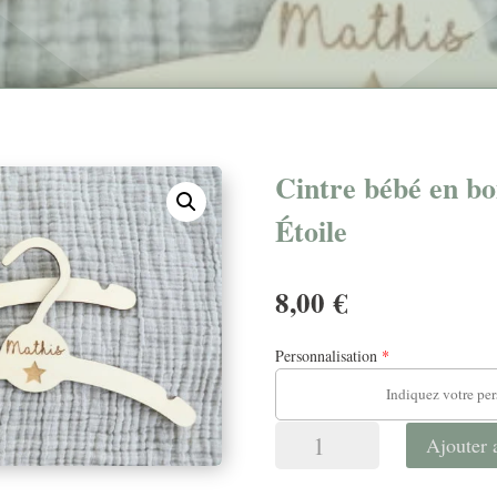
Cintre bébé en bo
Étoile
8,00
€
Personnalisation
*
quantité
Ajouter 
de
Cintre