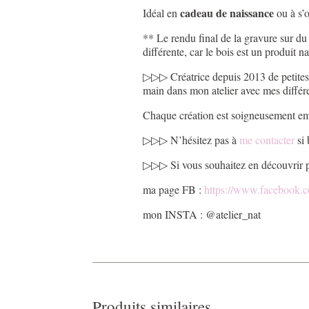
cadeau de naissance
Idéal en
ou à s’of
** Le rendu final de la gravure sur du 
différente, car le bois est un produit n
▷▷▷ Créatrice depuis 2013 de petites ch
main dans mon atelier avec mes différe
Chaque création est soigneusement emba
▷▷▷ N’hésitez pas à
me contacter
si
▷▷▷ Si vous souhaitez en découvrir pl
ma page FB :
https://www.facebook.co
mon INSTA : @atelier_nat
Produits similaires