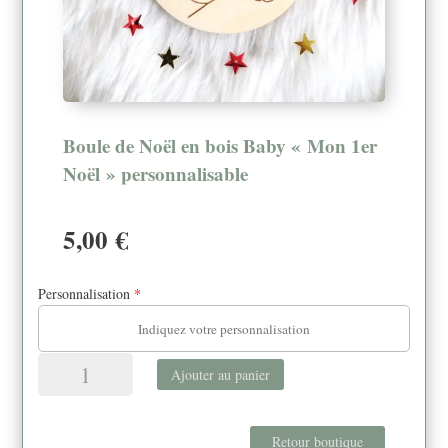
Boule de Noël en bois Baby « Mon 1er
Noël » personnalisable
5,00
€
Personnalisation
*
quantité
Ajouter au panier
de
Boule
de
Retour boutique