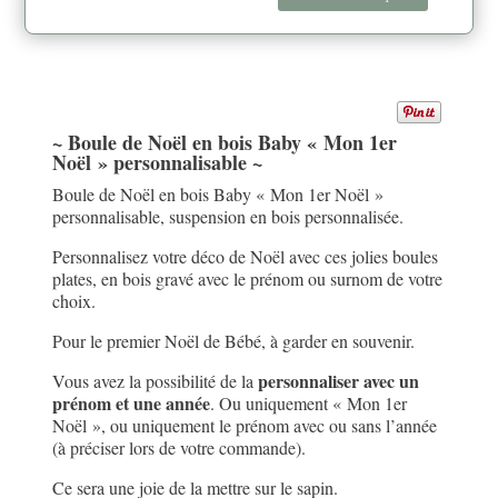
Noël
en
bois
Baby
"Mon
1er
~ Boule de Noël en bois Baby « Mon 1er
Noël » personnalisable ~
Noël"
personnalisable
Boule de Noël en bois Baby « Mon 1er Noël »
personnalisable, suspension en bois personnalisée.
Personnalisez votre déco de Noël avec ces jolies boules
plates, en bois gravé avec le prénom ou surnom de votre
choix.
Pour le premier Noël de Bébé, à garder en souvenir.
personnaliser avec un
Vous avez la possibilité de la
prénom et une année
. Ou uniquement « Mon 1er
Noël », ou uniquement le prénom avec ou sans l’année
(à préciser lors de votre commande).
Ce sera une joie de la mettre sur le sapin.