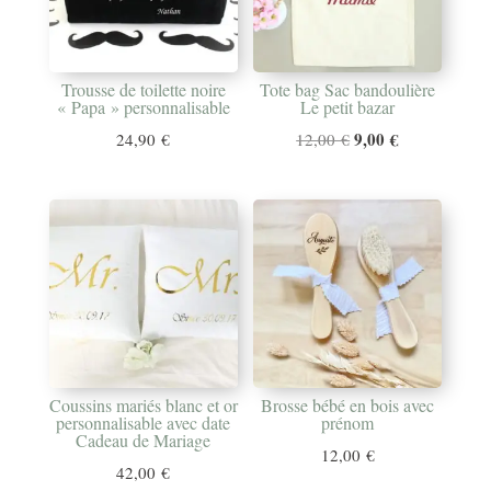
Trousse de toilette noire
Tote bag Sac bandoulière
« Papa » personnalisable
Le petit bazar
Le
9,00
€
Le
24,90
€
12,00
€
prix
prix
initial
actuel
était :
est :
12,00 €.
9,00 €.
Coussins mariés blanc et or
Brosse bébé en bois avec
personnalisable avec date
prénom
Cadeau de Mariage
12,00
€
42,00
€