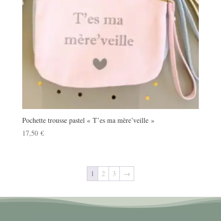
Pochette trousse pastel « T’es ma mère’veille »
17,50
€
1
2
3
→