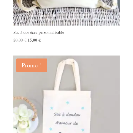
Sac à dos écru personnalisable
Le
15,00
€
Le
20,00
€
prix
prix
initial
actuel
était :
est :
Promo !
20,00 €.
15,00 €.