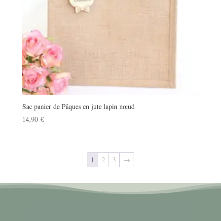
Sac panier de Pâques en jute lapin nœud
14,90
€
1
2
3
→