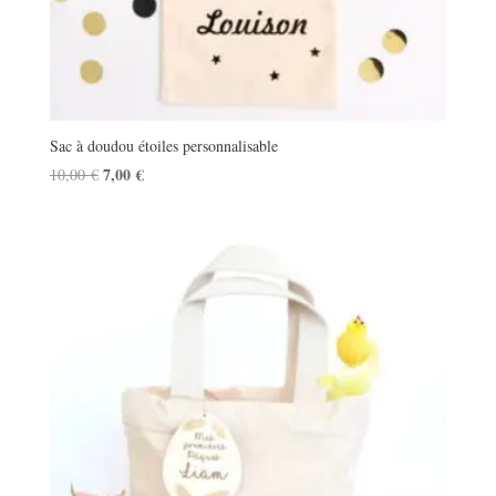
Sac à doudou étoiles personnalisable
Le
7,00
€
Le
10,00
€
prix
prix
initial
actuel
était :
est :
10,00 €.
7,00 €.