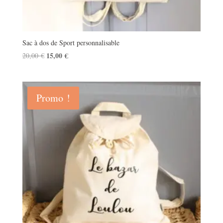
Sac à dos de Sport personnalisable
Le
15,00
€
Le
20,00
€
prix
prix
initial
actuel
était :
est :
Promo !
20,00 €.
15,00 €.