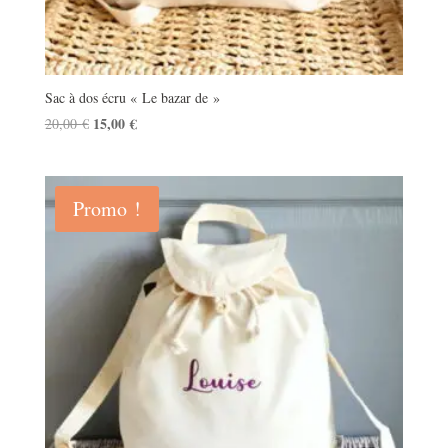
Sac à dos écru « Le bazar de »
Le
15,00
€
Le
20,00
€
prix
prix
initial
actuel
était :
est :
Promo !
20,00 €.
15,00 €.