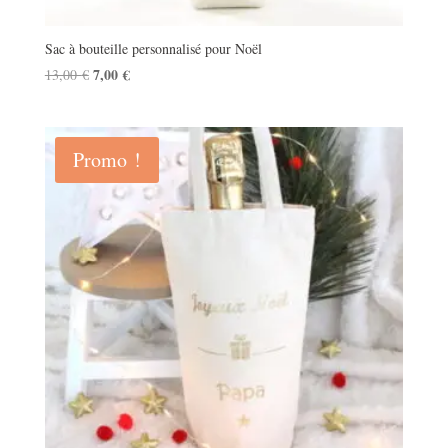
Sac à bouteille personnalisé pour Noël
Le
7,00
€
Le
13,00
€
prix
prix
initial
actuel
était :
est :
Promo !
13,00 €.
7,00 €.