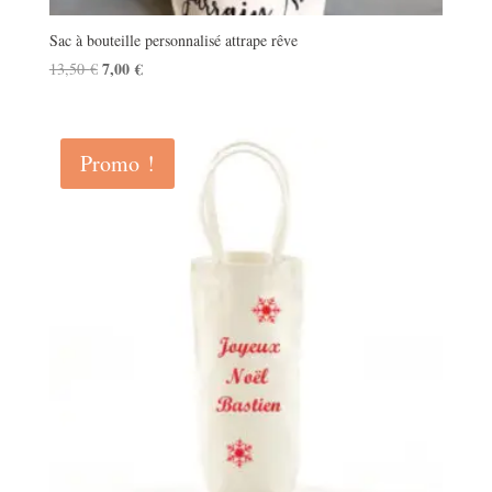
Sac à bouteille personnalisé attrape rêve
Le
7,00
€
Le
13,50
€
prix
prix
initial
actuel
était :
est :
Promo !
13,50 €.
7,00 €.