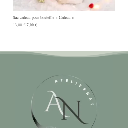
Sac cadeau pour bouteille « Cadeau »
Le
7,00
€
Le
13,00
€
prix
prix
initial
actuel
était :
est :
13,00 €.
7,00 €.