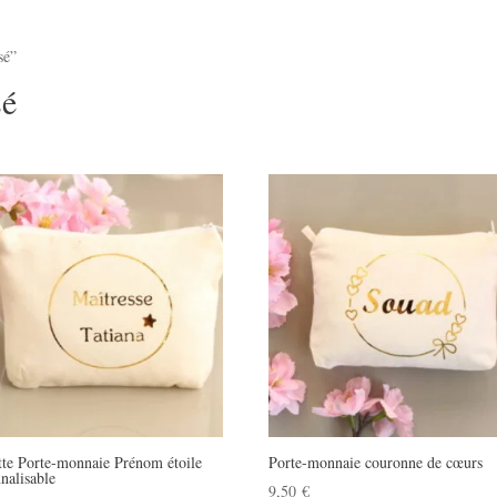
sé”
sé
tte Porte-monnaie Prénom étoile
Porte-monnaie couronne de cœurs
nalisable
9,50
€