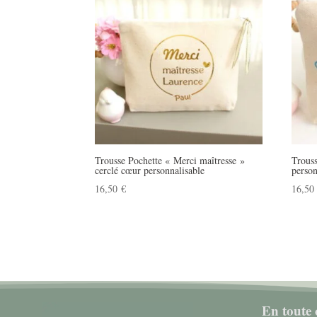
Trousse Pochette « Merci maîtresse »
Trouss
cerclé cœur personnalisable
person
16,50
€
16,5
En toute 