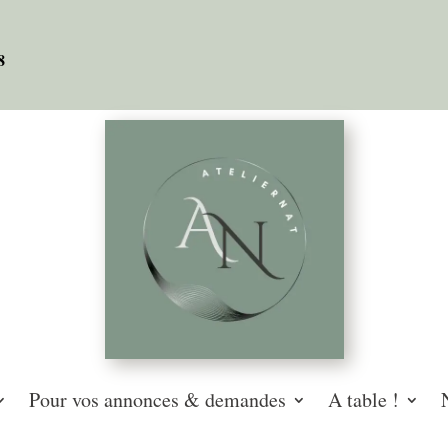
08
Pour vos annonces & demandes
A table !