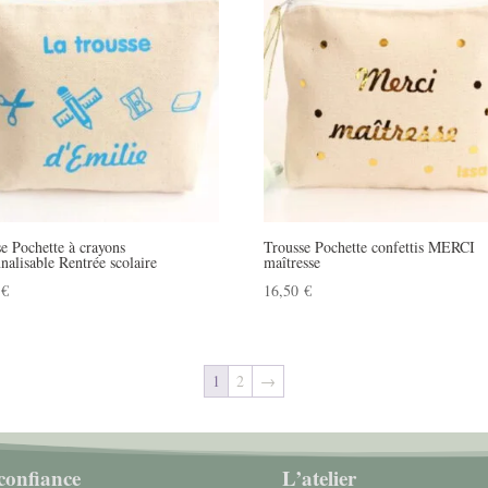
e Pochette à crayons
Trousse Pochette confettis MERCI
nalisable Rentrée scolaire
maîtresse
0
€
16,50
€
1
2
→
confiance
L’atelier