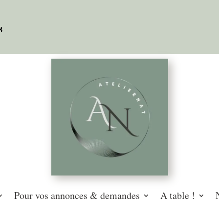
08
Pour vos annonces & demandes
A table !