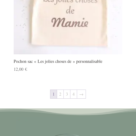
Pochon sac « Les jolies choses de » personnalisable
12,00
€
1
2
3
4
→