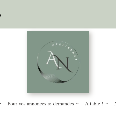
08
Pour vos annonces & demandes
A table !