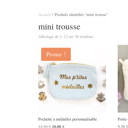
Accueil
/ Produits identifiés “mini trousse”
mini trousse
Affichage de 1–12 sur 30 résultats
Promo !
Pochette à médailles personnalisable
Porte
Le
10,00
€
Le
12,50
€
9,50