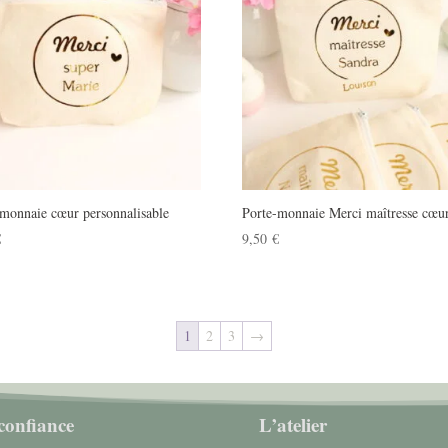
-monnaie cœur personnalisable
Porte-monnaie Merci maîtresse cœu
€
9,50
€
1
2
3
→
confiance
L’atelier