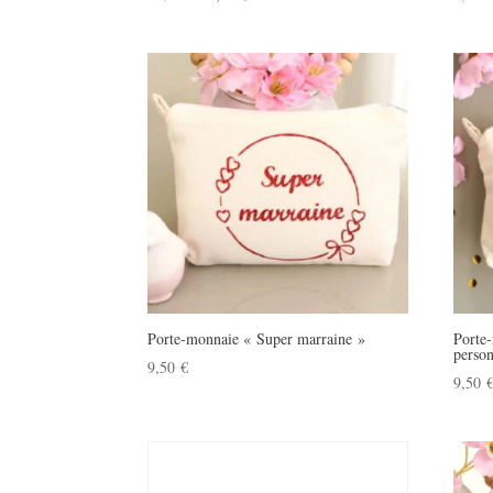
prix
prix
initial
actuel
était :
est :
12,50 €.
10,00 €.
Porte-monnaie « Super marraine »
Porte
person
9,50
€
9,50