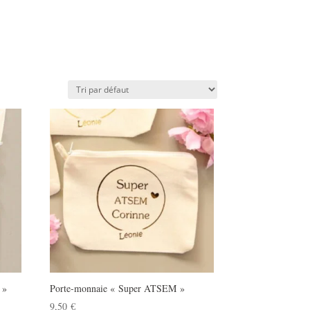
 »
Porte-monnaie « Super ATSEM »
9,50
€