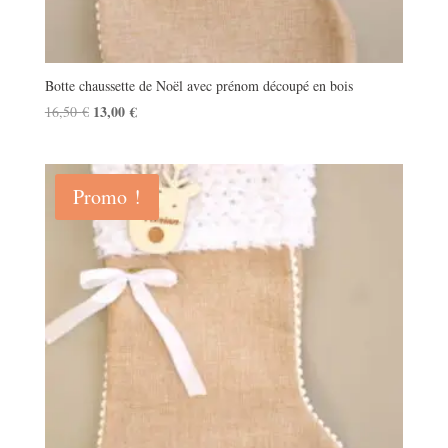
Botte chaussette de Noël avec prénom découpé en bois
Le
13,00
€
Le
16,50
€
prix
prix
initial
actuel
était :
est :
Promo !
16,50 €.
13,00 €.