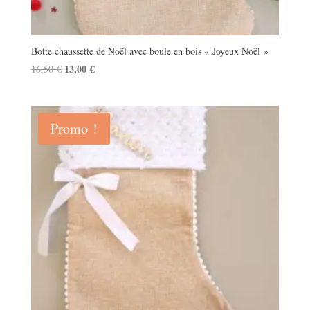
Botte chaussette de Noël avec boule en bois « Joyeux Noël »
Le
13,00
€
Le
16,50
€
prix
prix
initial
actuel
était :
est :
Promo !
16,50 €.
13,00 €.