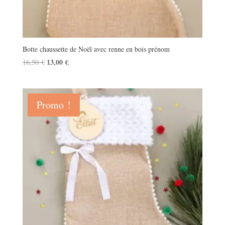
Botte chaussette de Noël avec renne en bois prénom
Le
13,00
€
Le
16,50
€
prix
prix
initial
actuel
était :
est :
Promo !
16,50 €.
13,00 €.