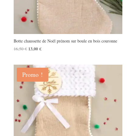
Botte chaussette de Noël prénom sur boule en bois couronne
Le
13,00
€
Le
16,50
€
prix
prix
initial
actuel
était :
est :
Promo !
16,50 €.
13,00 €.