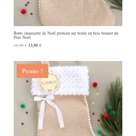
Botte chaussette de Noël prénom sur boule en bois bonnet du
Père Noël
Le
13,00
€
Le
16,50
€
prix
prix
initial
actuel
était :
est :
Promo !
16,50 €.
13,00 €.