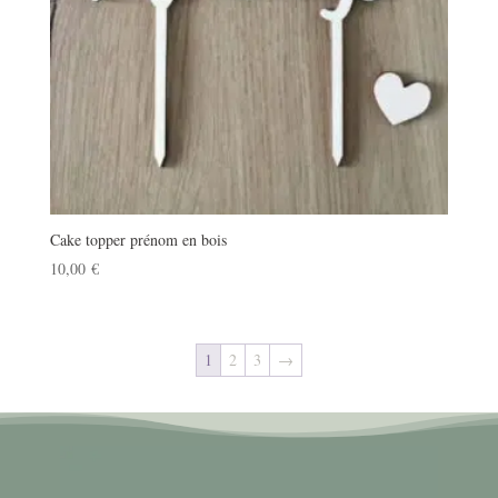
Cake topper prénom en bois
10,00
€
1
2
3
→