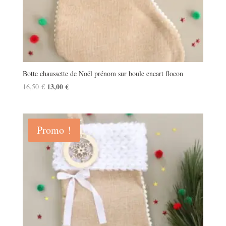
Botte chaussette de Noël prénom sur boule encart flocon
Le
13,00
€
Le
16,50
€
prix
prix
initial
actuel
était :
est :
Promo !
16,50 €.
13,00 €.