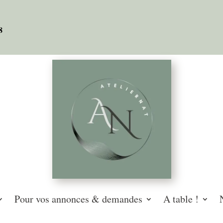
08
Pour vos annonces & demandes
A table !