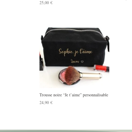
25,00
€
Trousse noire “Je t’aime” personnalisable
24,90
€