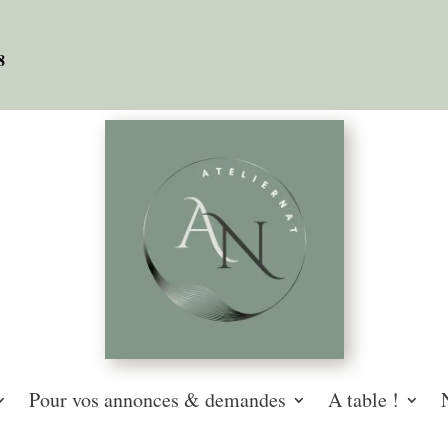
08
Pour vos annonces & demandes
A table !