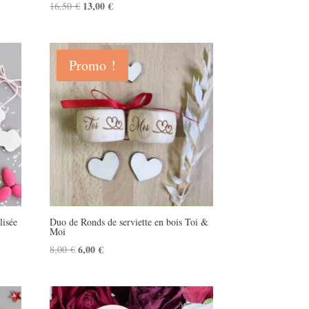
Le
13,00
€
Le
16,50
€
prix
prix
initial
actuel
était :
est :
Promo !
16,50 €.
13,00 €.
lisée
Duo de Ronds de serviette en bois Toi &
Moi
Le
6,00
€
Le
8,00
€
prix
prix
initial
actuel
était :
est :