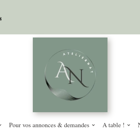
08
Pour vos annonces & demandes
A table !