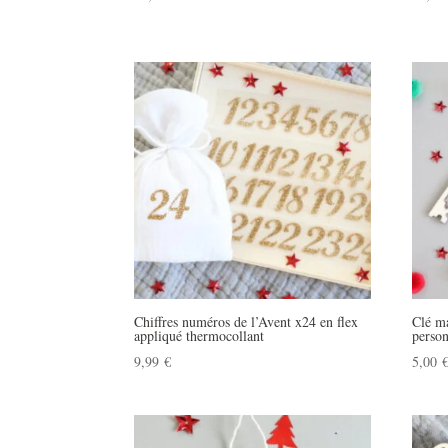
Chiffres numéros de l’Avent x24 en flex
Clé m
appliqué thermocollant
person
9,99
€
5,00