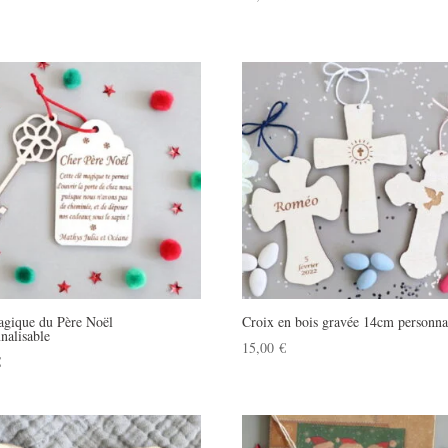
agique du Père Noël
Croix en bois gravée 14cm personna
nalisable
15,00
€
€