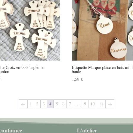
tte Croix en bois baptême
Etiquette Marque place en bois mini
union
boule
€
1,59
€
←
1
2
3
4
5
6
7
…
9
10
11
→
confiance
L’atelier