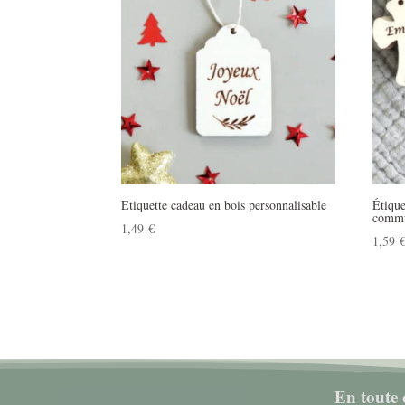
Etiquette cadeau en bois personnalisable
Étique
comm
1,49
€
1,59
En toute 