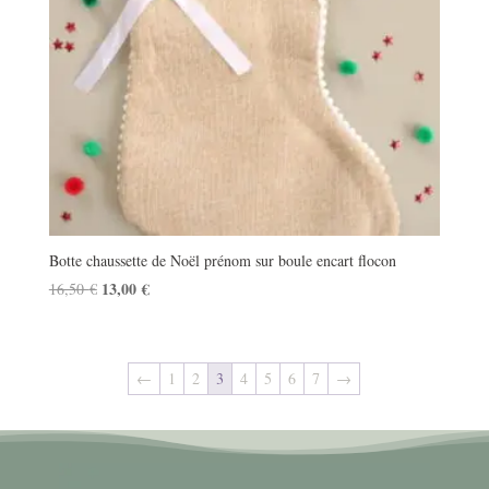
Botte chaussette de Noël prénom sur boule encart flocon
Le
13,00
€
Le
16,50
€
prix
prix
initial
actuel
était :
est :
←
1
2
3
4
5
6
7
→
16,50 €.
13,00 €.