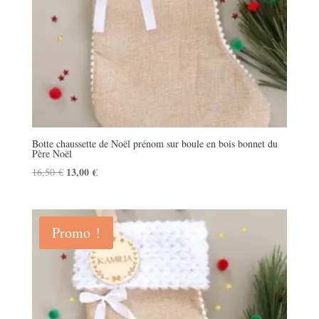
Botte chaussette de Noël prénom sur boule en bois bonnet du
Père Noël
Le
13,00
€
Le
16,50
€
prix
prix
initial
actuel
était :
est :
Promo !
16,50 €.
13,00 €.