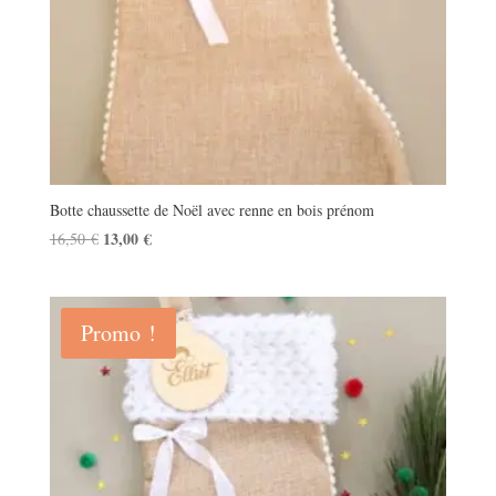
Botte chaussette de Noël avec renne en bois prénom
Le
13,00
€
Le
16,50
€
prix
prix
initial
actuel
était :
est :
Promo !
16,50 €.
13,00 €.