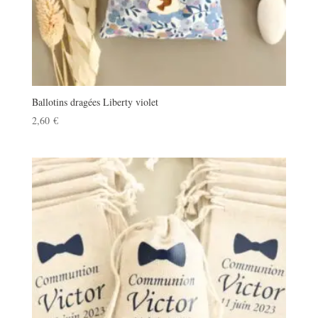
Ballotins dragées Liberty violet
2,60
€