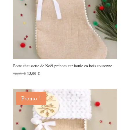
Botte chaussette de Noël prénom sur boule en bois couronne
Le
13,00
€
Le
16,50
€
prix
prix
initial
actuel
était :
est :
Promo !
16,50 €.
13,00 €.