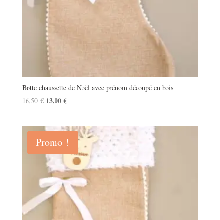
Botte chaussette de Noël avec prénom découpé en bois
Le
13,00
€
Le
16,50
€
prix
prix
initial
actuel
était :
est :
Promo !
16,50 €.
13,00 €.