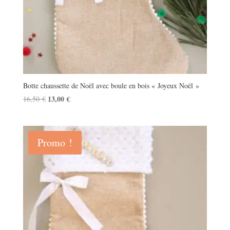
Botte chaussette de Noël avec boule en bois « Joyeux Noël »
Le
13,00
€
Le
16,50
€
prix
prix
initial
actuel
était :
est :
Promo !
16,50 €.
13,00 €.