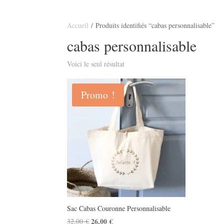
Accueil
/ Produits identifiés “cabas personnalisable”
cabas personnalisable
Voici le seul résultat
Promo !
Sac Cabas Couronne Personnalisable
Le
26,00
€
Le
32,00
€