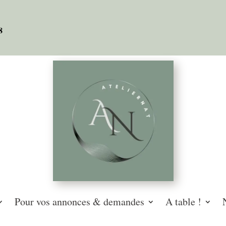
08
Pour vos annonces & demandes
A table !