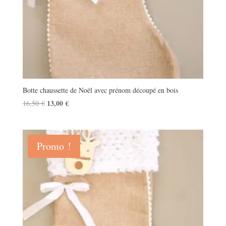
Botte chaussette de Noël avec prénom découpé en bois
Le
13,00
€
Le
16,50
€
prix
prix
initial
actuel
était :
est :
Promo !
16,50 €.
13,00 €.