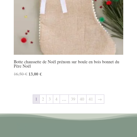
Botte chaussette de Noël prénom sur boule en bois bonnet du
Père Noël
Le
13,00
€
Le
16,50
€
prix
prix
initial
actuel
était :
est :
1
2
3
4
…
39
40
41
→
16,50 €.
13,00 €.