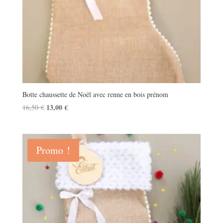
Botte chaussette de Noël avec renne en bois prénom
Le
13,00
€
Le
16,50
€
prix
prix
initial
actuel
était :
est :
Promo !
16,50 €.
13,00 €.