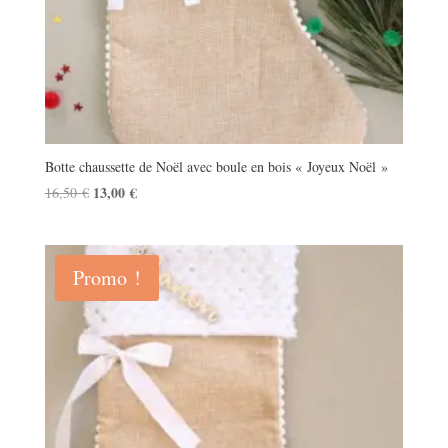
Botte chaussette de Noël avec boule en bois « Joyeux Noël »
Le
13,00
€
Le
16,50
€
prix
prix
initial
actuel
était :
est :
Promo !
16,50 €.
13,00 €.